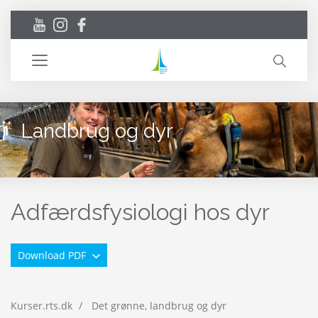
Toggle
navigation
Landbrug og dyr
Adfærdsfysiologi hos dyr
Download PDF
Kurser.rts.dk
Det grønne, landbrug og dyr