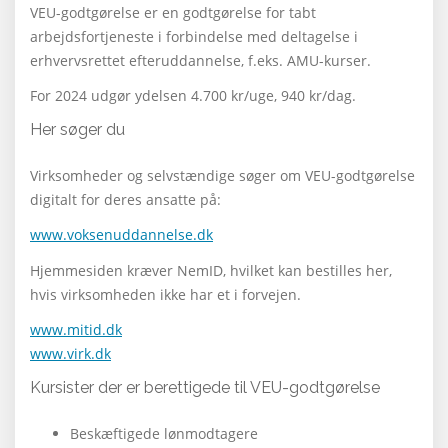
VEU-godtgørelse er en godtgørelse for tabt
arbejdsfortjeneste i forbindelse med deltagelse i
erhvervsrettet efteruddannelse, f.eks. AMU-kurser.
For 2024 udgør ydelsen 4.700 kr/uge, 940 kr/dag.
Her søger du
Virksomheder og selvstændige søger om VEU-godtgørelse
digitalt for deres ansatte på:
www.voksenuddannelse.dk
Hjemmesiden kræver NemID, hvilket kan bestilles her,
hvis virksomheden ikke har et i forvejen.
www.mitid.dk
www.virk.dk
Kursister der er berettigede til VEU-godtgørelse
Beskæftigede lønmodtagere