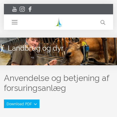
Toggle
navigation
Landbrug og dyr
Anvendelse og betjening af
forsuringsanlæg
Download PDF