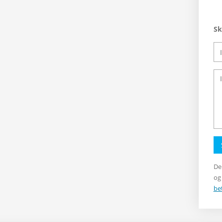
Sk
De
og
be