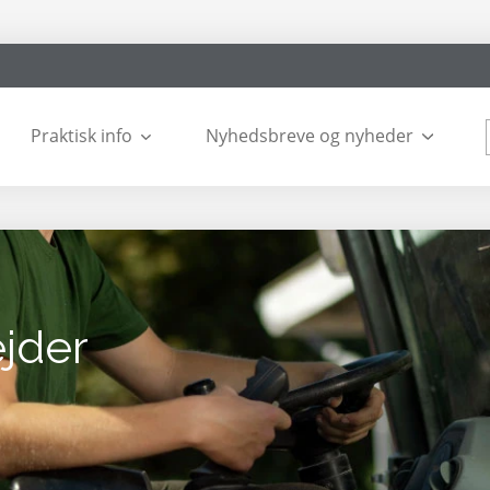
Praktisk info
Nyhedsbreve og nyheder
jder