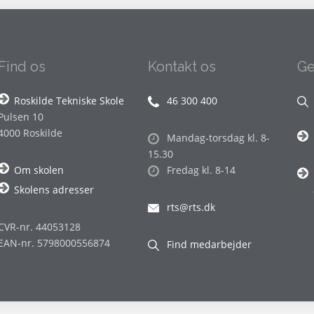
Find os
Kontakt os
Ge
Roskilde Tekniske Skole
46 300 400
Pulsen 10
4000 Roskilde
Mandag-torsdag kl. 8-
15.30
Om skolen
Fredag kl. 8-14
Skolens adresser
rts@rts.dk
CVR-nr. 44053128
EAN-nr. 5798000556874
Find medarbejder