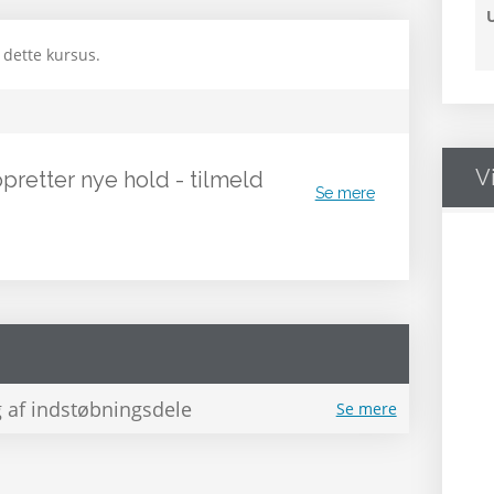
 dette kursus.
V
opretter nye hold - tilmeld
Se mere
g af indstøbningsdele
Se mere