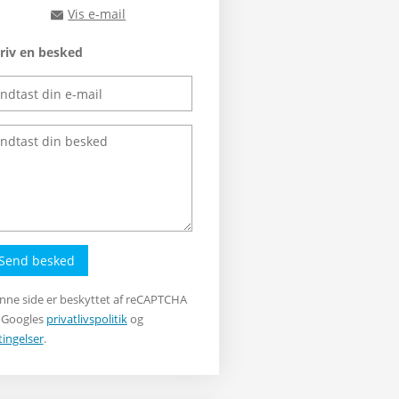
Vis e-mail
rts@rts.dk
riv en besked
Send besked
nne side er beskyttet af reCAPTCHA
 Googles
privatlivspolitik
og
tingelser
.