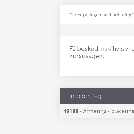
Der er pt. ingen hold udbudt på
Få besked, når/hvis vi 
kursusagent
Info om fag
49188
- Armering - placerin