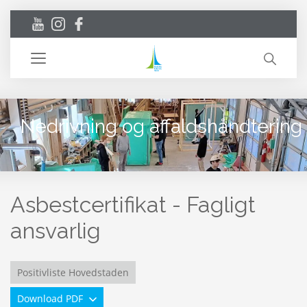
Toggle
navigation
Nedrivning og affaldshåndtering
Asbestcertifikat - Fagligt
ansvarlig
Positivliste Hovedstaden
Download PDF