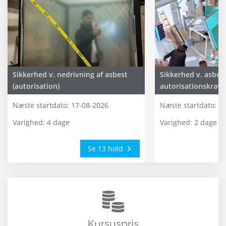
Sikkerhed v. nedrivning af asbest
Sikkerhed v. asbes
(autorisation)
autorisationskrav
Næste startdato:
17-08-2026
Næste startdato:
11
Varighed: 4 dage
Varighed: 2 dage
Se 13 hold
Kursuspris