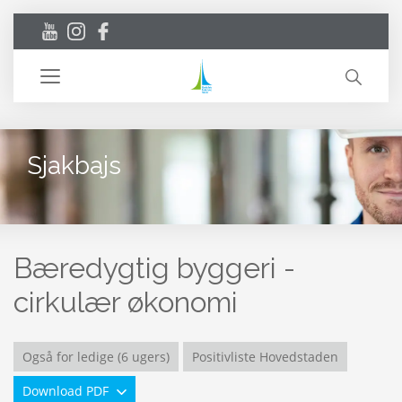
Toggle
navigation
Sjakbajs
Bæredygtig byggeri -
cirkulær økonomi
Også for ledige (6 ugers)
Positivliste Hovedstaden
Download PDF