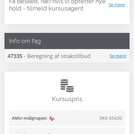
Få besked, når/hvis vi opretter nye
Se mere
hold - tilmeld kursusagent
Info om fag
47335
- Beregning af strakstilbud
Se mere
Kursuspris
AMU-målgruppe:
DKK 654,00