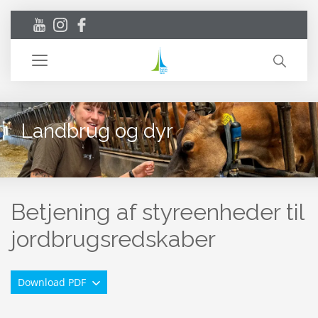
Toggle
navigation
Landbrug og dyr
Betjening af styreenheder til
jordbrugsredskaber
Download PDF