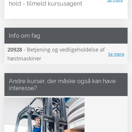
hold - tilmeld kursusagent
Info om fag
20928
- Betjening og vedligeholdelse af
Se mere
høstmaskiner
Andre kurser, der måske også kan have
interesse?