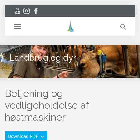
Toggle
navigation
Landbrug og dyr
Betjening og
vedligeholdelse af
høstmaskiner
Download PDF