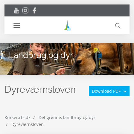
Toggle
navigation
Landbrug og dyr
Dyreværnsloven
Download PDF
Kurser.rts.dk
Det grønne, landbrug og dyr
Dyreværnsloven