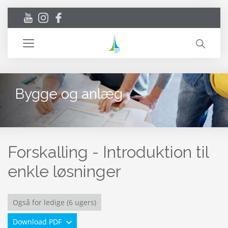
Toggle
navigation
Bygge og anlæg
Forskalling - Introduktion til
enkle løsninger
Også for ledige (6 ugers)
Download PDF