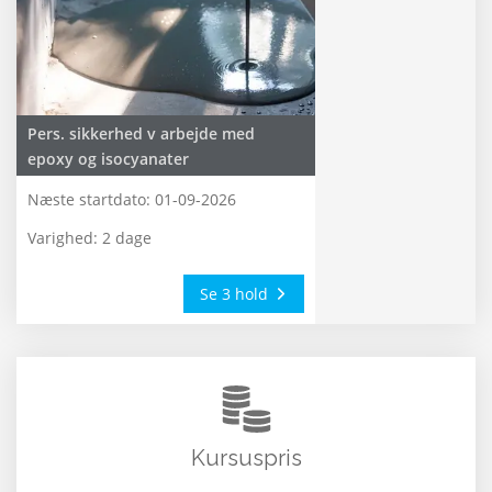
Pers. sikkerhed v arbejde med
epoxy og isocyanater
Næste startdato:
01-09-2026
Varighed: 2 dage
Se 3 hold
Kursuspris