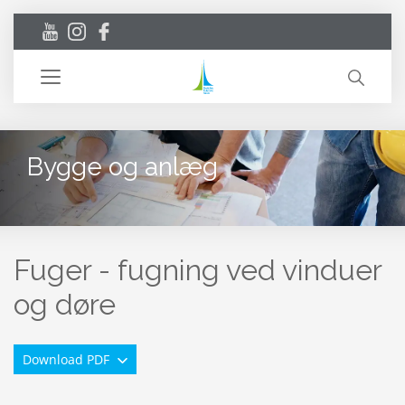
Toggle
navigation
Bygge og anlæg
Fuger - fugning ved vinduer
og døre
Download PDF