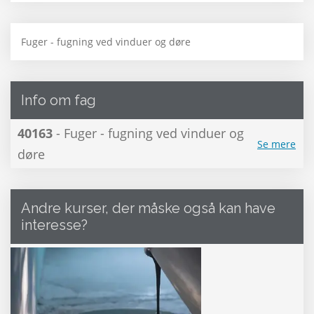
Fuger - fugning ved vinduer og døre
Info om fag
40163
- Fuger - fugning ved vinduer og
Se mere
døre
Andre kurser, der måske også kan have
interesse?