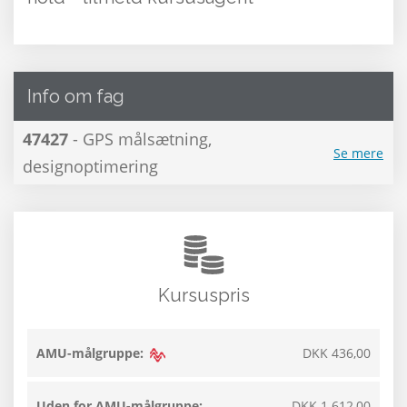
Info om fag
47427
- GPS målsætning,
Se mere
designoptimering
Kursuspris
AMU-målgruppe:
DKK 436,00
Uden for AMU-målgruppe:
DKK 1.612,00