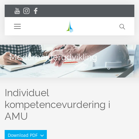
Toggle
navigation
Medarbejderudvikling
Individuel
kompetencevurdering i
AMU
Download PDF