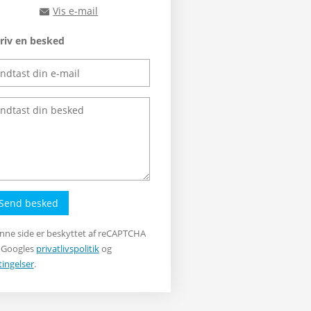
Vis e-mail
rts@rts.dk
riv en besked
Send besked
nne side er beskyttet af reCAPTCHA
 Googles
privatlivspolitik
og
tingelser
.