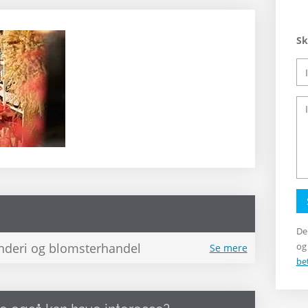
Sk
De
inderi og blomsterhandel
og
Se mere
be