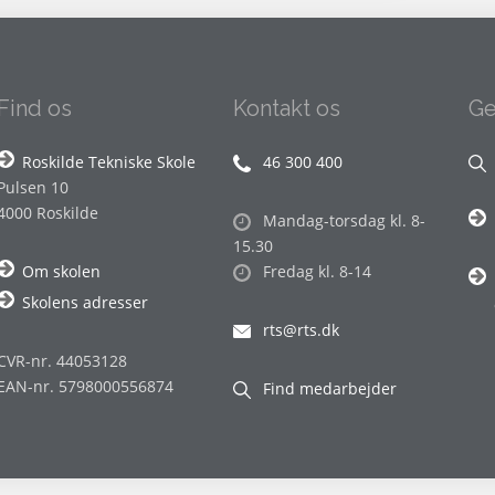
Find os
Kontakt os
Ge
Roskilde Tekniske Skole
46 300 400
Pulsen 10
4000 Roskilde
Mandag-torsdag kl. 8-
15.30
Om skolen
Fredag kl. 8-14
Skolens adresser
rts@rts.dk
CVR-nr. 44053128
EAN-nr. 5798000556874
Find medarbejder