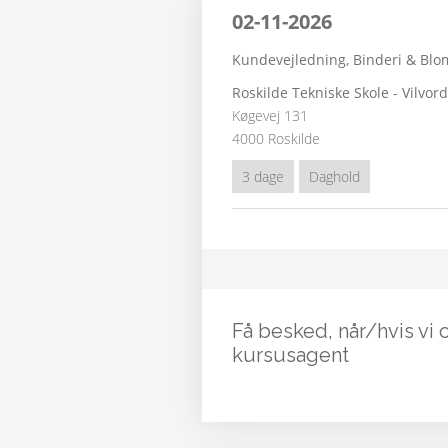
02-11-2026
Kundevejledning, Binderi & Blo
Roskilde Tekniske Skole - Vilvor
Køgevej 131
4000 Roskilde
3 dage
Daghold
Få besked, når/hvis vi 
kursusagent