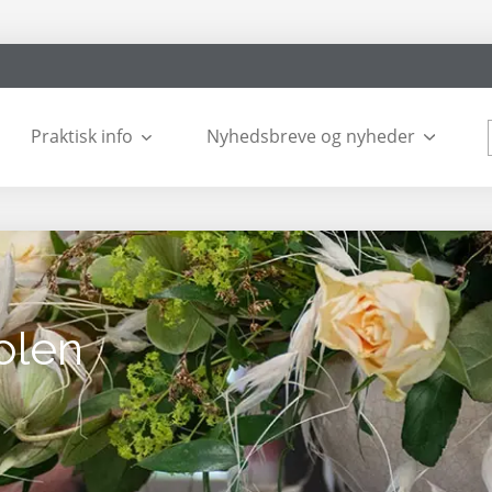
Praktisk info
Nyhedsbreve og nyheder
olen