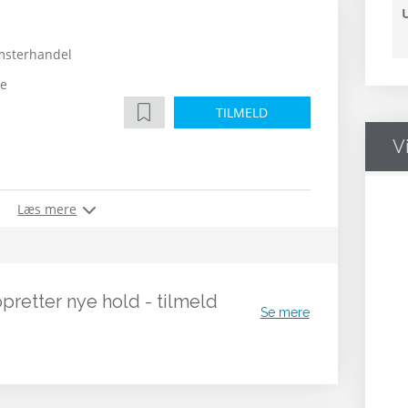
msterhandel
de
TILMELD
V
Læs mere
opretter nye hold - tilmeld
Se mere