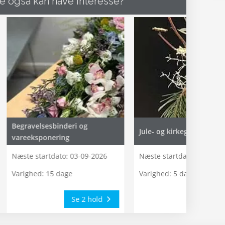
e også kan have interesse?
Begravelsesbinderi og
Jule- og kirkegårdsbinder
vareeksponering
Næste startdato:
03-09-2026
Næste startdato:
09-11-2
Varighed: 15 dage
Varighed: 5 dage
Se 2 hold
Se 1 ho