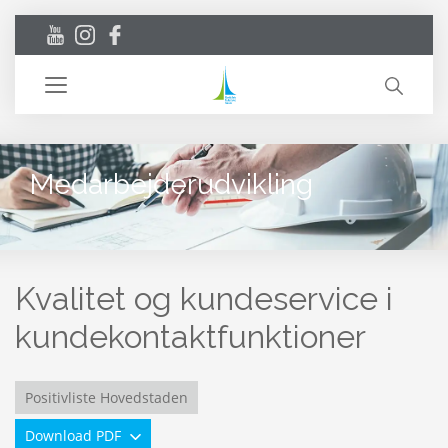
Toggle
navigation
Medarbejderudvikling
Kvalitet og kundeservice i
kundekontaktfunktioner
Positivliste Hovedstaden
Download PDF