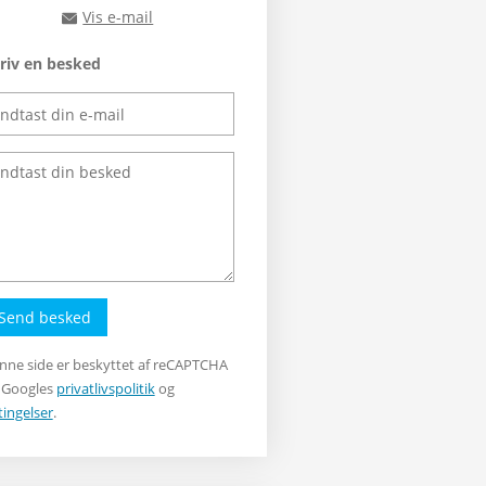
Vis e-mail
rts@rts.dk
riv en besked
Send besked
nne side er beskyttet af reCAPTCHA
 Googles
privatlivspolitik
og
tingelser
.