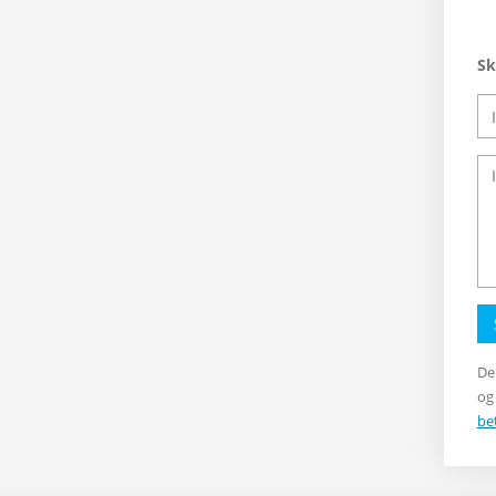
Sk
De
og
be