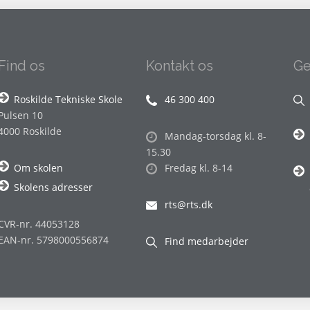
Find os
Kontakt os
Ge
Roskilde Tekniske Skole
46 300 400
Pulsen 10
4000 Roskilde
Mandag-torsdag kl. 8-
15.30
Om skolen
Fredag kl. 8-14
Skolens adresser
rts@rts.dk
CVR-nr. 44053128
EAN-nr. 5798000556874
Find medarbejder