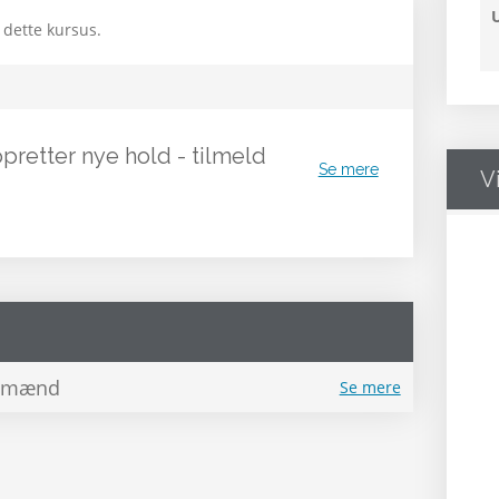
 dette kursus.
opretter nye hold - tilmeld
Se mere
V
ndmænd
Se mere