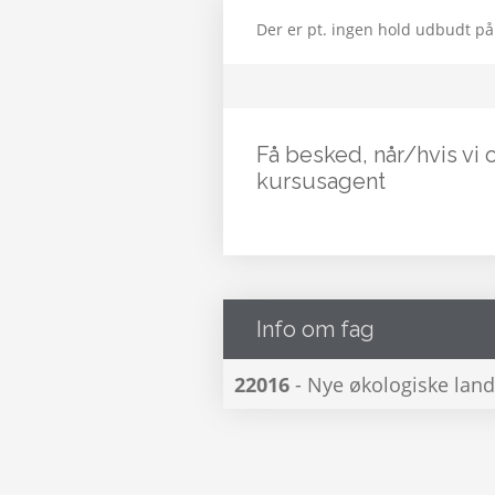
Der er pt. ingen hold udbudt på
Få besked, når/hvis vi 
kursusagent
Info om fag
22016
- Nye økologiske la