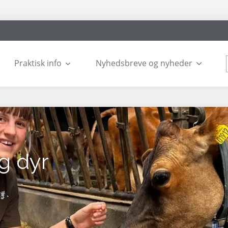
Praktisk info
Nyhedsbreve og nyheder
g dyr