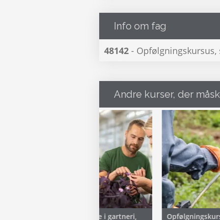
Info om fag
48142
- Opfølgningskursus, 
Andre kurser, der måsk
Plantebeskyttelse i gartneri,
Opfølgningskur