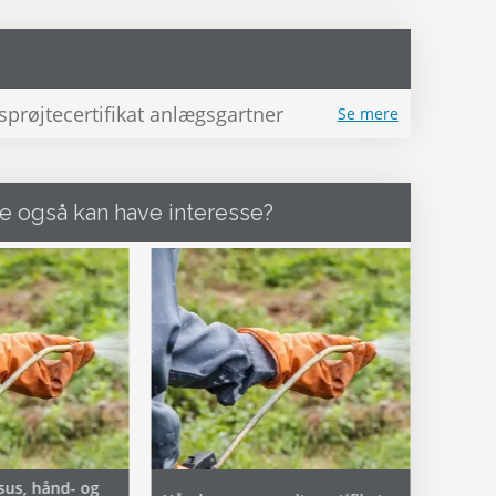
sprøjtecertifikat anlægsgartner
Se mere
e også kan have interesse?
sus, hånd- og