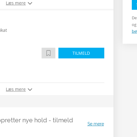
Læs mere
De
og
ikat
be
TILMELD
Læs mere
opretter nye hold - tilmeld
Se mere