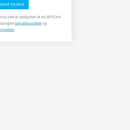
Send besked
nne side er beskyttet af reCAPTCHA
 Googles
privatlivspolitik
og
tingelser
.