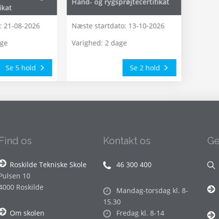
Hånd- og rygsprøjtecertifikat
ikat
:
21-08-2026
Næste startdato:
13-10-2026
age
Varighed: 2 dage
Se 5 hold
Se 2 hold
Find os
Kontakt os
Ge
Roskilde Tekniske Skole
46 300 400
Pulsen 10
4000 Roskilde
Mandag-torsdag kl. 8-
15.30
Om skolen
Fredag kl. 8-14