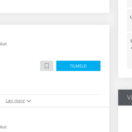
ikat
TILMELD
V
Læs mere
ikat