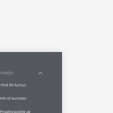
nveje
Find dit kursus
Info til kursister
Privatlivspolitik og