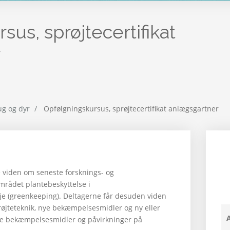
us, sprøjtecertifikat
r
ug og dyr
Opfølgningskursus, sprøjtecertifikat anlægsgartner
 viden om seneste forsknings- og
området plantebeskyttelse i
je (greenkeeping). Deltagerne får desuden viden
røjteteknik, nye bekæmpelsesmidler og ny eller
de bekæmpelsesmidler og påvirkninger på