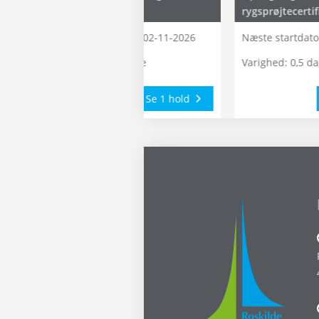
sprøjtecertifikat
rygsprøjtecertif
Næste startdato:
02-11-2026
Næste startdato
Varighed: 10 dage
Varighed: 0,5 d
Se 1 hold