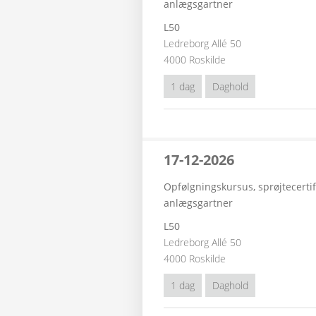
anlægsgartner
L50
Ledreborg Allé 50
4000 Roskilde
1 dag
Daghold
17-12-2026
Opfølgningskursus, sprøjtecertif
anlægsgartner
L50
Ledreborg Allé 50
4000 Roskilde
1 dag
Daghold