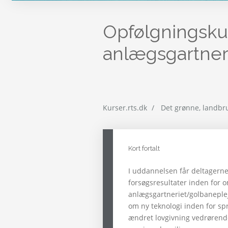
Opfølgningskurs
anlægsgartne
Kurser.rts.dk
Det grønne, landbr
Kort fortalt
I uddannelsen får deltagerne
forsøgsresultater inden for 
anlægsgartneriet/golbaneple
om ny teknologi inden for sp
ændret lovgivning vedrøren