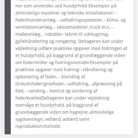
ner som anvendes ved husdyrhold Eksempler på
almindelige maskiner og tekniske installationer: -
foderblanderanlæg, - udfodringssystemer, - klima- og
ventilationsanlæg, - læssemaskiner, truck m.v., -
malkeanlæg, - robotter- teknik til udmugning,
gyllehåndtering og rengøring. Deltageren kan under
vejledning udføre praktiske opgaver med fodringen af
et husdyrhold, på baggrund af grundlæggende viden
om fodermidler og fodringsmetoderEksempler på
praktiske opgaver med fodring:- Håndtering og
opbevaring af foder, - blanding af
tilskudsfoder/grovfoder,- udfodring,- afgræsning på
fold, - vanding, - kontrol og vurdering af
foderkvalitetDeltageren kan under vejledning
overvåge et husdyrhold, på baggrund af
grundlæggende viden om hygiejne, almindelige
sygdomstegn, velfærd, adfærd samt
reproduktionsforhold.