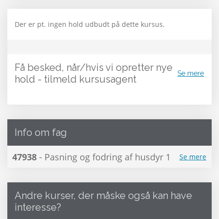
Der er pt. ingen hold udbudt på dette kursus.
Få besked, når/hvis vi opretter nye
Se mere
hold - tilmeld kursusagent
Info om fag
47938
- Pasning og fodring af husdyr 1
Se mere
Andre kurser, der måske også kan have
interesse?