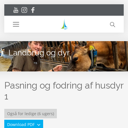
Toggle
navigation
Landbrug og dyr
Pasning og fodring af husdyr
1
Også for ledige (6 ugers)
Download PDF