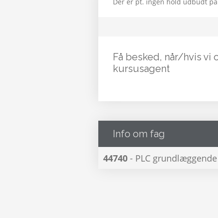
Der er pt. ingen hold udbudt på
Få besked, når/hvis vi 
kursusagent
Info om fag
44740
- PLC grundlæggend