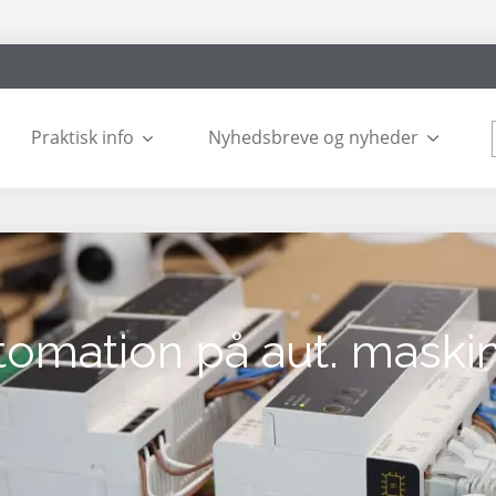
Praktisk info
Nyhedsbreve og nyheder
utomation på aut. mask