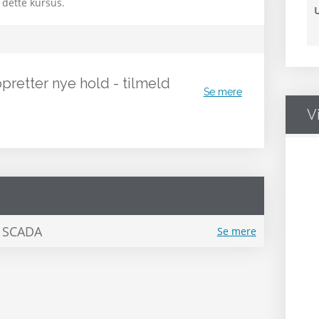
 dette kursus.
opretter nye hold - tilmeld
Se mere
V
e SCADA
Se mere