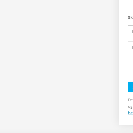
Sk
De
og
be