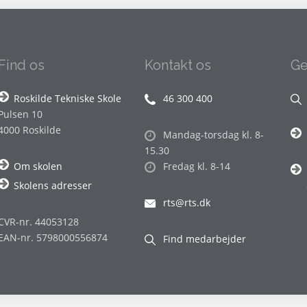
Find os
Kontakt os
Ge
Roskilde Tekniske Skole
46 300 400
Pulsen 10
4000 Roskilde
Mandag-torsdag kl. 8-
15.30
Om skolen
Fredag kl. 8-14
Skolens adresser
rts@rts.dk
CVR-nr. 44053128
EAN-nr. 5798000556874
Find medarbejder