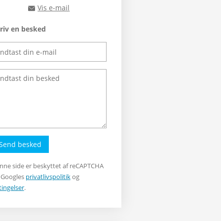
Vis e-mail
rts@rts.dk
riv en besked
Send besked
nne side er beskyttet af reCAPTCHA
 Googles
privatlivspolitik
og
tingelser
.