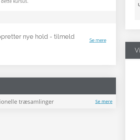
 dette kursus.
opretter nye hold - tilmeld
Se mere
V
tionelle træsamlinger
Se mere