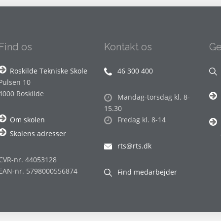
Find os
Kontakt os
Ge
Roskilde Tekniske Skole
46 300 400
Pulsen 10
4000 Roskilde
Mandag-torsdag kl. 8-
15.30
Om skolen
Fredag kl. 8-14
Skolens adresser
rts@rts.dk
CVR-nr. 44053128
EAN-nr. 5798000556874
Find medarbejder