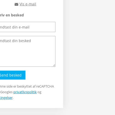
Vis e-mail
rts@rts.dk
riv en besked
Send besked
nne side er beskyttet af reCAPTCHA
 Googles
privatlivspolitik
og
tingelser
.