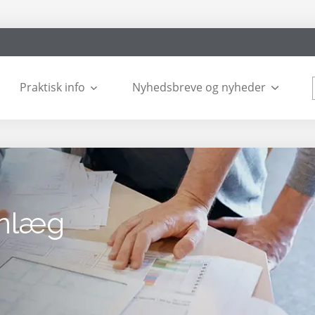
Praktisk info
Nyhedsbreve og nyheder
nlæg