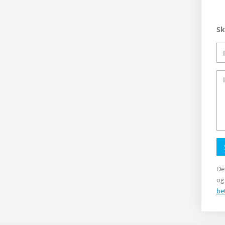
Sk
De
og
be