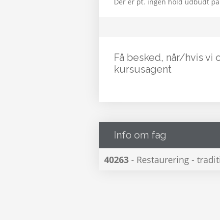
Der er pt. ingen hold udbudt på
Få besked, når/hvis vi 
kursusagent
Info om fag
40263
- Restaurering - tradi