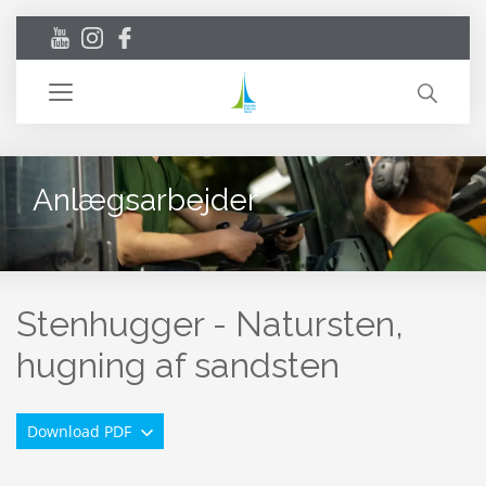
Toggle
navigation
Anlægsarbejder
Stenhugger - Natursten,
hugning af sandsten
Download PDF