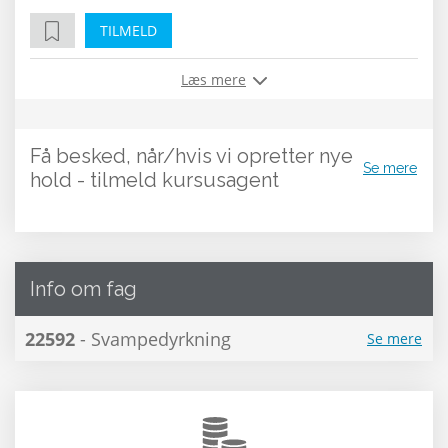
TILMELD
Læs mere
Få besked, når/hvis vi opretter nye
Se mere
hold - tilmeld kursusagent
Info om fag
22592
- Svampedyrkning
Se mere