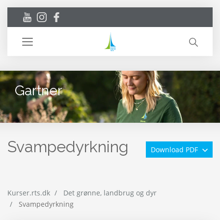
Toggle
navigation
Gartner
Svampedyrkning
Download PDF
Kurser.rts.dk
Det grønne, landbrug og dyr
Svampedyrkning