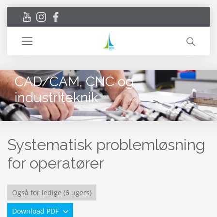
Toggle
navigation
CAD/CAM, CNC og
industriteknik
Systematisk problemløsning
for operatører
Også for ledige (6 ugers)
Download PDF