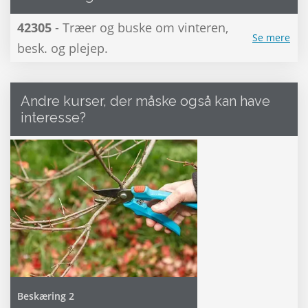
42305
- Træer og buske om vinteren,
Se mere
besk. og plejep.
Andre kurser, der måske også kan have
interesse?
Beskæring 2