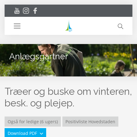
Toggle
navigation
Anlægsgartner
Træer og buske om vinteren,
besk. og plejep.
Også for ledige (6 ugers)
Positivliste Hovedstaden
Download PDF