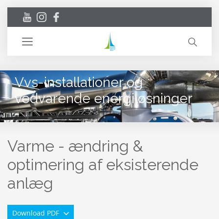
Toggle
navigation
Vvs-installationer og
vedvarende energiløsninger
Varme - ændring &
optimering af eksisterende
anlæg
Download PDF