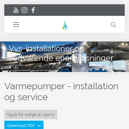
Toggle
navigation
Vvs-installationer og
vedvarende energiløsninger
Varmepumper - installation
og service
Også for ledige (6 ugers)
Download PDF