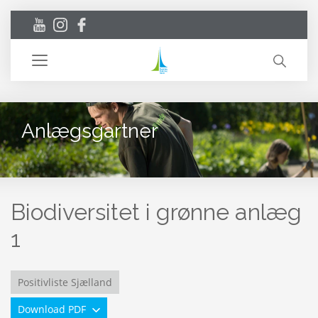
Toggle
navigation
Anlægsgartner
Biodiversitet i grønne anlæg
1
Positivliste Sjælland
Download PDF