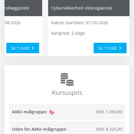
grundlæggende
Cybersikkerhed videregående
31-08-2026
Næste startdato:
07-09-2026
Varighed: 2 dage
Se 1 hold
Se 1 hold
Kursuspris
AMU-målgruppe:
DKK 1.090,00
Uden for AMU-målgruppe:
DKK 4.325,00