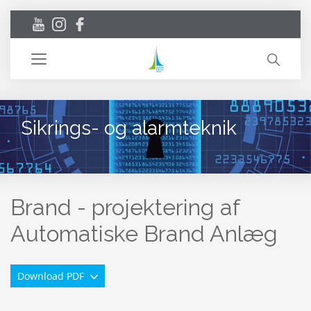
Toggle
navigation
Sikrings- og alarmteknik
Brand - projektering af
Automatiske Brand Anlæg
Download PDF