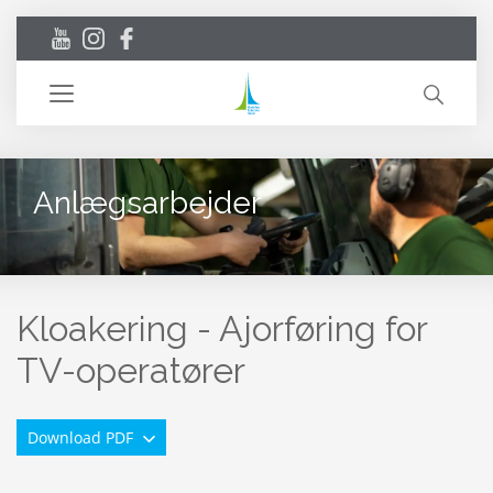
Toggle
navigation
Anlægsarbejder
Kloakering - Ajorføring for
TV-operatører
Download PDF