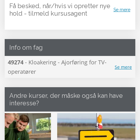
Få besked, når/hvis vi opretter nye
Se mere
hold - tilmeld kursusagent
Info om fag
49274
- Kloakering - Ajorføring for TV-
Se mere
operatører
Andre kurser, der måske også kan have
interesse?