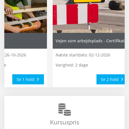
Vejen som arbejdsplads - Certifikat
26-10-2026
Næste startdato:
02-12-2026
Varighed: 2 dage
Se 1 hold
Se 2 hold
Kursuspris