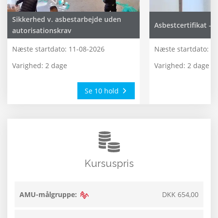
Sikkerhed v. asbestarbejde uden
Asbestcertifikat - F
autorisationskrav
Næste startdato:
11-08-2026
Næste startdato:
25
Varighed: 2 dage
Varighed: 2 dage
Se 10 hold
Kursuspris
AMU-målgruppe:
DKK 654,00