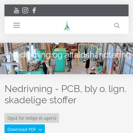
Toggle
navigation
Nedrivning og affaldshåndtering
Nedrivning - PCB, bly o. lign.
skadelige stoffer
Også for ledige (6 ugers)
Download PDF