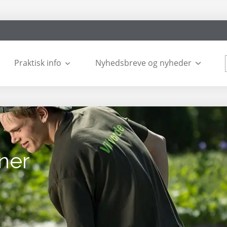
Praktisk info
Nyhedsbreve og nyheder
ner