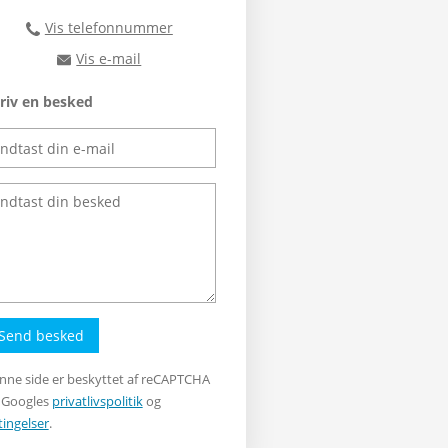
Vis telefonnummer
46300400
Vis e-mail
rts@rts.dk
riv en besked
Send besked
nne side er beskyttet af reCAPTCHA
 Googles
privatlivspolitik
og
tingelser
.