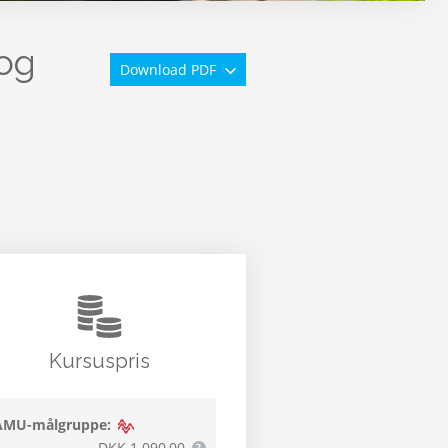
 og
Download PDF
Kursuspris
AMU-målgruppe:
DKK 1.090,00