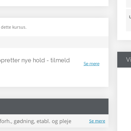
 dette kursus.
V
opretter nye hold - tilmeld
Se mere
rh., gødning, etabl. og pleje
Se mere