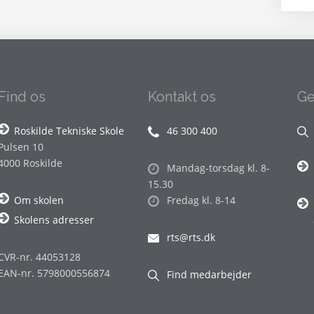
Find os
Kontakt os
Ge
Roskilde Tekniske Skole
46 300 400
Pulsen 10
4000 Roskilde
Mandag-torsdag kl. 8-
15.30
Om skolen
Fredag kl. 8-14
Skolens adresser
rts@rts.dk
CVR-nr. 44053128
EAN-nr. 5798000556874
Find medarbejder