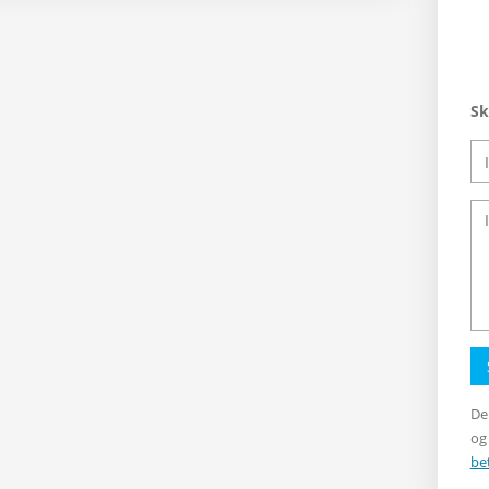
Sk
De
og
be