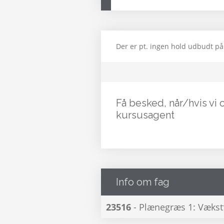
Der er pt. ingen hold udbudt på
Få besked, når/hvis vi 
kursusagent
Info om fag
23516
- Plænegræs 1: Vækstfo