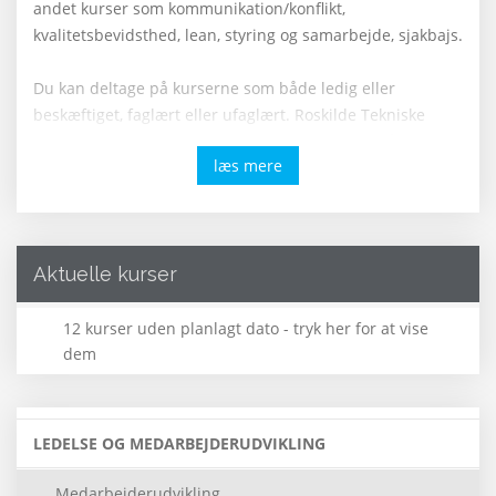
andet kurser som kommunikation/konflikt,
kvalitetsbevidsthed, lean, styring og samarbejde, sjakbajs.
Du kan deltage på kurserne som både ledig eller
beskæftiget, faglært eller ufaglært. Roskilde Tekniske
Skole tilbyder en bred vifte af grundlæggende såvel som
læs mere
videregående kurser samt certifikatkurser.
Aktuelle kurser
12 kurser uden planlagt dato - tryk her for at vise
dem
LEDELSE OG MEDARBEJDERUDVIKLING
Medarbejderudvikling