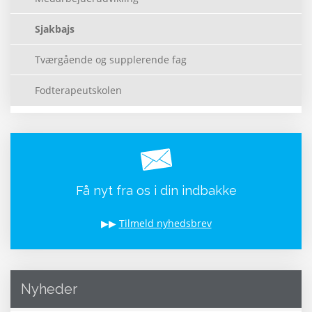
Sjakbajs
Tværgående og supplerende fag
Fodterapeutskolen
Få nyt fra os i din indbakke
▶▶
Tilmeld nyhedsbrev
Nyheder